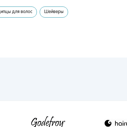
Вы сможете отслеживать статус своих заказов и
получать индивидуальные рекомендации
ипцы для волос
Шейверы
выбранного региона зависят доступные способы доставки, их
имость и наличие товаров
Краснодар
Запомнить меня
улярные регионы
ква
Краснодар
Казань
Забыли свой пароль?
кт-Петербург
Набережные Челн
Волгоград
ов
Киров
Ростов-на-Дону
ецк
Нижний Новгород
Астрахань