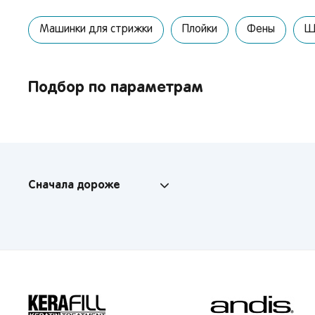
Машинки для стрижки
Плойки
Фены
Щ
От 
Подбор по параметрам
сто
Сначала дороже
Поп
Мос
Сан
Кир
Лип