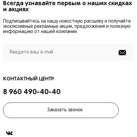
Всегда узнавайте первым о наших скидках
Краснодар
и акциях
Подписывайтесь на нашу новостную рассылку и получайте
эксклюзивные рекламные акции, предложения и полезную
информацию от нашей компании.
Популярные регионы
Москва
Краснодар
Запомнить меня
Санкт-Петербург
Волгоград
КОНТАКТНЫЙ ЦЕНТР
Киров
Ростов-на-Дону
Липецк
Астрахань
Забыли свой пароль?
8 960 490-40-40
Воронеж
Махачкала
Казань
Самара
Заказать звонок
Набережные Челны
Тольятти
Регистрация
Киров
Пермь
Нижний Новгород
Пенза
Я согласен на обработку моих персональных
Вы сможете отслеживать статус своих заказов и
данных
Ижевск
Оренбург