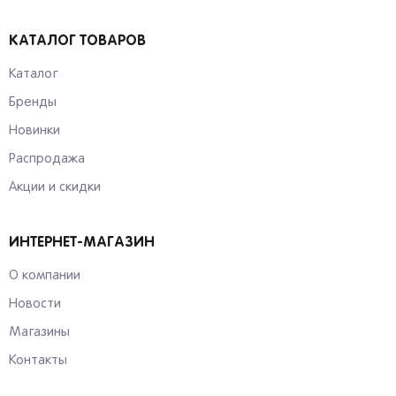
получать индивидуальные рекомендации
Саратов
Новокузнецк
КАТАЛОГ ТОВАРОВ
Екатеринбург
Новосибирск
Иркутск
Омск
Каталог
Я согласен на обработку моих персональных
Красноярск
Барнаул
данных
Бренды
Кемерово
Владивосток
Новинки
Вернуться
Распродажа
Акции и скидки
ИНТЕРНЕТ-МАГАЗИН
О компании
Новости
Магазины
Контакты