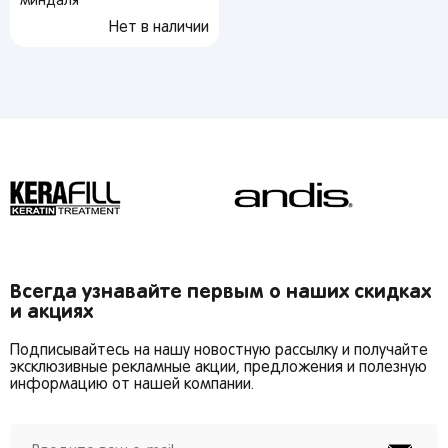
миндаля
Нет в наличии
Вы сможете отслеживать статус своих заказов и
получать индивидуальные рекомендации
От выбранного региона зависят доступные
способы доставки, их стоимость и наличие
товаров
Краснодар
Всегда узнавайте первым о наших скидках
и акциях
Популярные регионы
Подписывайтесь на нашу новостную рассылку и получайте
Москва
Краснодар
эксклюзивные рекламные акции, предложения и полезную
Запомнить меня
информацию от нашей компании.
Санкт-Петербург
Волгоград
Киров
Ростов-на-Дону
Липецк
Астрахань
Забыли свой пароль?